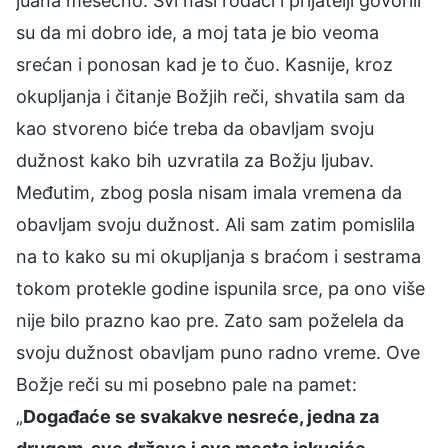
juana mesečno. Svi naši rođaci i prijatelji govorili
su da mi dobro ide, a moj tata je bio veoma
srećan i ponosan kad je to čuo. Kasnije, kroz
okupljanja i čitanje Božjih reči, shvatila sam da
kao stvoreno biće treba da obavljam svoju
dužnost kako bih uzvratila za Božju ljubav.
Međutim, zbog posla nisam imala vremena da
obavljam svoju dužnost. Ali sam zatim pomislila
na to kako su mi okupljanja s braćom i sestrama
tokom protekle godine ispunila srce, pa ono više
nije bilo prazno kao pre. Zato sam poželela da
svoju dužnost obavljam puno radno vreme. Ove
Božje reči su mi posebno pale na pamet:
„
Događaće se svakakve nesreće, jedna za