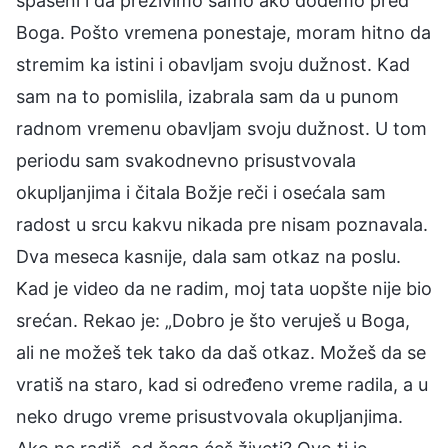
spaseni i da preživimo samo ako dođemo pred
Boga. Pošto vremena ponestaje, moram hitno da
stremim ka istini i obavljam svoju dužnost. Kad
sam na to pomislila, izabrala sam da u punom
radnom vremenu obavljam svoju dužnost. U tom
periodu sam svakodnevno prisustvovala
okupljanjima i čitala Božje reči i osećala sam
radost u srcu kakvu nikada pre nisam poznavala.
Dva meseca kasnije, dala sam otkaz na poslu.
Kad je video da ne radim, moj tata uopšte nije bio
srećan. Rekao je: „Dobro je što veruješ u Boga,
ali ne možeš tek tako da daš otkaz. Možeš da se
vratiš na staro, kad si određeno vreme radila, a u
neko drugo vreme prisustvovala okupljanjima.