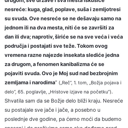
drugom, sve države i sva mesta iskusiće
nesreće: kuga, glad, poplave, suša i zemljotresi
su svuda. Ove nesreće se ne dešavaju samo na
jednom ili na dva mesta, niti će se završiti za
dan ili dva; naprotiv, širiće se na sve veća i veća
područja i postajati sve teže. Tokom ovog
vremena razne najezde insekata slediće jedna
za drugom, a fenomen kanibalizma će se
pojaviti svuda. Ovo je Moj sud nad bezbrojnim
zemljama i narodima
”
(„Reč”, 1. tom, „Božja pojava i
.
delo”, 65. poglavlje, „Hristove izjave na početku”)
Shvatila sam da se Božje delo bliži kraju. Nesreće
su postajale sve jače i jače, a posebno u
poslednje dve godine, pa ćemo moći da budemo