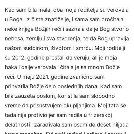
Kad sam bila mala, oba moja roditelja su verovala
u Boga. Iz čiste znatiželje, i sama sam pročitala
neke knjige Božjih reči i saznala da je Bog stvorio
nebesa, zemlju i sva stvorenja, te da Bog upravlja
našom sudbinom, životom i smrću. Moji roditelji
su 2012. godine prestali da veruju, ali je moja
baka i dalje verovala i čitala je sa mnom Božje
reči. U maju 2021. godine zvanično sam
prihvatila Božje delo poslednjih dana. Kad sam
bila zauzeta poslom, koristila sam slobodno
vreme da prisustvujem okupljanjima. Moj tata se
tada nije protivio jer sam radila u frizerskoj
delatnosti i zarađivala sam osam do deset hiljada