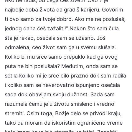
Ako ne radiš, od čega ćeš živeti? Ovo ti je
najbolje doba života da gradiš karijeru. Govorim
ti ovo samo za tvoje dobro. Ako me ne poslušaš,
jednog dana ćeš zažaliti!” Nakon što sam čula
šta je rekao, osećala sam se užasno. Još
odmalena, ceo život sam ga u svemu slušala.
Koliko bi mu srce samo prepuklo kad ga ovog
puta ne bih poslušala? Međutim, onda sam se
setila koliko mi je srce bilo prazno dok sam radila
i koliko sam se neverovatno ispunjeno osećala
sada dok obavljam svoju dužnost. Sada sam
razumela čemu je u životu smisleno i vredno
stremiti. Osim toga, Božje delo se privodi kraju,
tako da moram da iskoristim ograničeno vreme