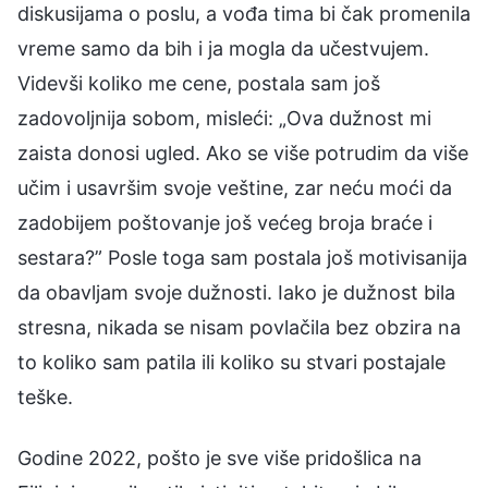
diskusijama o poslu, a vođa tima bi čak promenila
vreme samo da bih i ja mogla da učestvujem.
Videvši koliko me cene, postala sam još
zadovoljnija sobom, misleći: „Ova dužnost mi
zaista donosi ugled. Ako se više potrudim da više
učim i usavršim svoje veštine, zar neću moći da
zadobijem poštovanje još većeg broja braće i
sestara?” Posle toga sam postala još motivisanija
da obavljam svoje dužnosti. Iako je dužnost bila
stresna, nikada se nisam povlačila bez obzira na
to koliko sam patila ili koliko su stvari postajale
teške.
Godine 2022, pošto je sve više pridošlica na