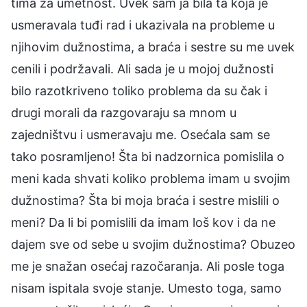
tima za umetnost. Uvek sam ja bila ta koja je
usmeravala tuđi rad i ukazivala na probleme u
njihovim dužnostima, a braća i sestre su me uvek
cenili i podržavali. Ali sada je u mojoj dužnosti
bilo razotkriveno toliko problema da su čak i
drugi morali da razgovaraju sa mnom u
zajedništvu i usmeravaju me. Osećala sam se
tako posramljeno! Šta bi nadzornica pomislila o
meni kada shvati koliko problema imam u svojim
dužnostima? Šta bi moja braća i sestre mislili o
meni? Da li bi pomislili da imam loš kov i da ne
dajem sve od sebe u svojim dužnostima? Obuzeo
me je snažan osećaj razočaranja. Ali posle toga
nisam ispitala svoje stanje. Umesto toga, samo