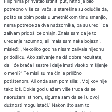
Filipinima prihvatilo istiniti put, hitno je bilo
potrebno više zalivača, a starešine su odlučile da,
pošto se obim posla u umetničkom timu smanjio,
nema potrebe za dva nadzornika, pa su uredili da
zalivam pridošlice onlajn. Znala sam da je to
uređenje razumno, ali imala sam neke bojazni,
misleći: „Nekoliko godina nisam zalivala nijednu
pridošlicu. Ako zalivanje ne dȃ dobre rezultate,
da li će braća i sestre i dalje imati visoko mišljenje
o meni?” Te misli su me činile prilično
potištenom. Ali onda sam pomislila: „Moj kov nije
tako loš. Dokle god ulažem više truda da se
naoružam istinom, sigurna sam da se i u ovoj
dužnosti mogu istaći.” Nakon što sam to