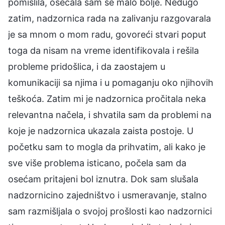
pomislila, osećala sam se malo bolje. Nedugo
zatim, nadzornica rada na zalivanju razgovarala
je sa mnom o mom radu, govoreći stvari poput
toga da nisam na vreme identifikovala i rešila
probleme pridošlica, i da zaostajem u
komunikaciji sa njima i u pomaganju oko njihovih
teškoća. Zatim mi je nadzornica pročitala neka
relevantna načela, i shvatila sam da problemi na
koje je nadzornica ukazala zaista postoje. U
početku sam to mogla da prihvatim, ali kako je
sve više problema isticano, počela sam da
osećam pritajeni bol iznutra. Dok sam slušala
nadzornicino zajedništvo i usmeravanje, stalno
sam razmišljala o svojoj prošlosti kao nadzornici