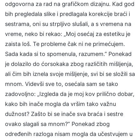
odgovorna za rad na grafičkom dizajnu. Kad god
bih pregledala slike i predlagala korekcije braći i
sestrama, oni su strpljivo slušali, a s vremena na
vreme, neko bi rekao: „Moj osećaj za estetiku je
zaista loš. Te probleme čak ni ne primećujem.
Sada kada si to spomenula, razumem.” Ponekad
je dolazilo do ćorsokaka zbog različitih mišljenja,
ali čim bih iznela svoje mišljenje, svi bi se složili sa
mnom. Videvši sve to, osećala sam se tako
zadovoljno: „Izgleda da je moj kov prilično dobar,
kako bih inače mogla da vršim tako važnu
dužnost? Zašto bi se inače sva braća i sestre
ovako slagali sa mnom?” Ponekad zbog
određenih razloga nisam mogla da učestvujem u