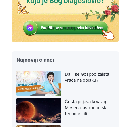
Najnoviji članci
Da li se Gospod zaista
vraća na oblaku?
Česta pojava krvavog
Meseca: astronomski
fenomen ili
upozorenje na
poslednje dane?