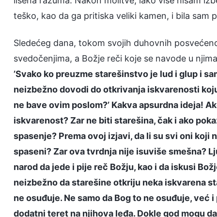
lišena razuma. Nakon molitve, iako više nisam izbe
teško, kao da ga pritiska veliki kamen, i bila sam p
Sledećeg dana, tokom svojih duhovnih posvećenos
svedočenjima, a Božje reči koje se navode u njima
’Svako ko preuzme starešinstvo je lud i glup i s
neizbežno dovodi do otkrivanja iskvarenosti koju Bo
ne bave ovim poslom?’ Kakva apsurdna ideja! Ako 
iskvarenost? Zar ne biti starešina, čak i ako poka
spasenje? Prema ovoj izjavi, da li su svi oni koji 
spaseni? Zar ova tvrdnja nije isuviše smešna? Lju
narod da jede i pije reč Božju, kao i da iskusi Bož
neizbežno da starešine otkriju neka iskvarena s
ne osuđuje. Ne samo da Bog to ne osuđuje, već i pr
dodatni teret na njihova leđa. Dokle god mogu da