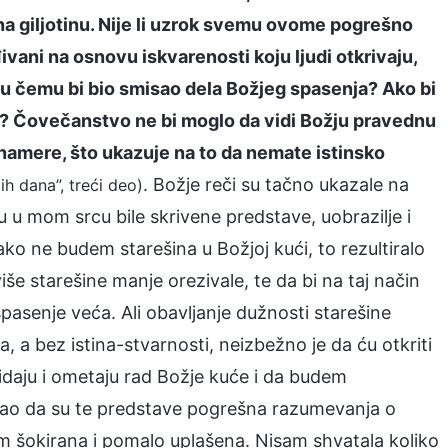
 na giljotinu. Nije li uzrok svemu ovome pogrešno
ivani na osnovu iskvarenosti koju ljudi otkrivaju,
 u čemu bi bio smisao dela Božjeg spasenja? Ako bi
ja? Čovečanstvo ne bi moglo da vidi Božju pravednu
 namere, što ukazuje na to da nemate istinsko
. Božje reči su tačno ukazale na
ih dana”, treći deo)
su u mom srcu bile skrivene predstave, uobrazilje i
ko ne budem starešina u Božjoj kući, to rezultiralo
še starešine manje orezivale, te da bi na taj način
pasenje veća. Ali obavljanje dužnosti starešine
, a bez istina-stvarnosti, neizbežno je da ću otkriti
kidaju i ometaju rad Božje kuće i da budem
ekao da su te predstave pogrešna razumevanja o
am šokirana i pomalo uplašena. Nisam shvatala koliko