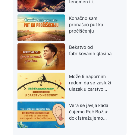
fenomen ili
upozorenje na
poslednje dane?
Konačno sam
pronašao put ka
pročišćenju
Bekstvo od
fabrikovanih glasina
Može li napornim
radom da se zasluži
ulazak u carstvo
nebesko?
Vera se javlja kada
čujemo Reč Božju:
dok istražujemo
istiniti put, treba da se
usmerimo na traganje