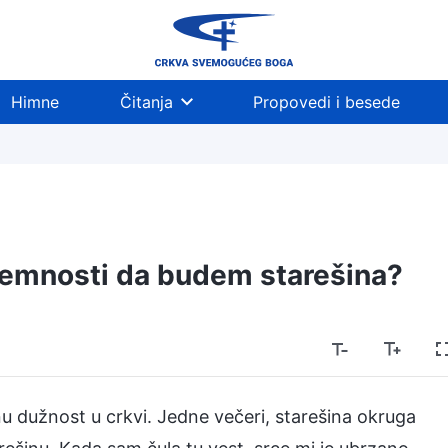
Himne
Čitanja
Propovedi i besede
premnosti da budem starešina?
 dužnost u crkvi. Jedne večeri, starešina okruga