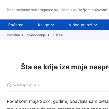
Pozdravljamo sve tragaoce koji čeznu za Božjom pojavom!
Početna
Knjige
Video prilozi
Početna
Svedočenja
Ostalo
Šta se krije iza moje nes
октобар 24, 2025
Početkom maja 2024. godine, obavljala sam plesnu