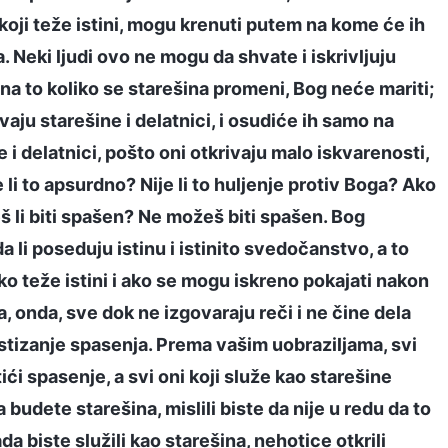
 koji teže istini, mogu krenuti putem na kome će ih
a. Neki ljudi ovo ne mogu da shvate i iskrivljuju
na to koliko se starešina promeni, Bog neće mariti;
aju starešine i delatnici, i osudiće ih samo na
e i delatnici, pošto oni otkrivaju malo iskvarenosti,
 li to apsurdno? Nije li to huljenje protiv Boga? Ako
š li biti spašen? Ne možeš biti spašen. Bog
li poseduju istinu i istinito svedočanstvo, a to
 Ako teže istini i ako se mogu iskreno pokajati nakon
 onda, sve dok ne izgovaraju reči i ne čine dela
ostizanje spasenja. Prema vašim uobraziljama, svi
ći spasenje, a svi oni koji služe kao starešine
 budete starešina, mislili biste da nije u redu da to
kada biste služili kao starešina, nehotice otkrili