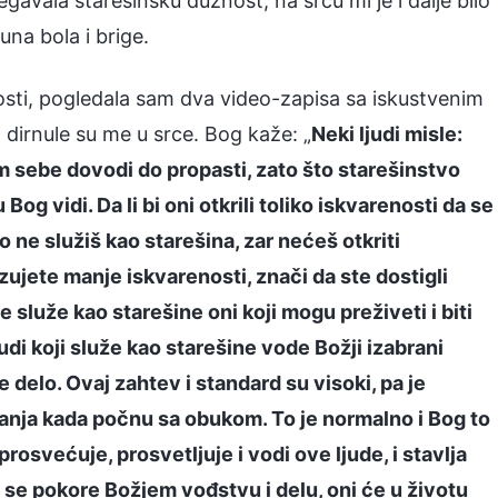
gavala starešinsku dužnost, na srcu mi je i dalje bilo
una bola i brige.
ti, pogledala sam dva video-zapisa sa iskustvenim
 dirnule su me u srce. Bog kaže: „
Neki ljudi misle:
am sebe dovodi do propasti, zato što starešinstvo
g vidi. Da li bi oni otkrili toliko iskvarenosti da se
ne služiš kao starešina, zar nećeš otkriti
zujete manje iskvarenosti, znači da ste dostigli
ne služe kao starešine oni koji mogu preživeti i biti
di koji služe kao starešine vode Božji izabrani
je delo. Ovaj zahtev i standard su visoki, pa je
tanja kada počnu sa obukom. To je normalno i Bog to
osvećuje, prosvetljuje i vodi ove ljude, i stavlja
 se pokore Božjem vođstvu i delu, oni će u životu