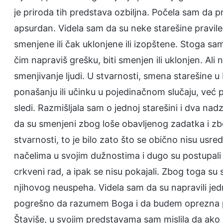
je priroda tih predstava ozbiljna. Počela sam da p
apsurdan. Videla sam da su neke starešine pravile g
smenjene ili čak uklonjene ili izopštene. Stoga sam 
čim napraviš grešku, biti smenjen ili uklonjen. Al
smenjivanje ljudi. U stvarnosti, smena starešine 
ponašanju ili učinku u pojedinačnom slučaju, već 
sledi. Razmišljala sam o jednoj starešini i dva nadzo
da su smenjeni zbog loše obavljenog zadatka i zbo
stvarnosti, to je bilo zato što se obično nisu usreds
načelima u svojim dužnostima i dugo su postupali pr
crkveni rad, a ipak se nisu pokajali. Zbog toga su
njihovog neuspeha. Videla sam da su napravili jed
pogrešno da razumem Boga i da budem oprezna prem
Štaviše, u svojim predstavama sam mislila da ako n