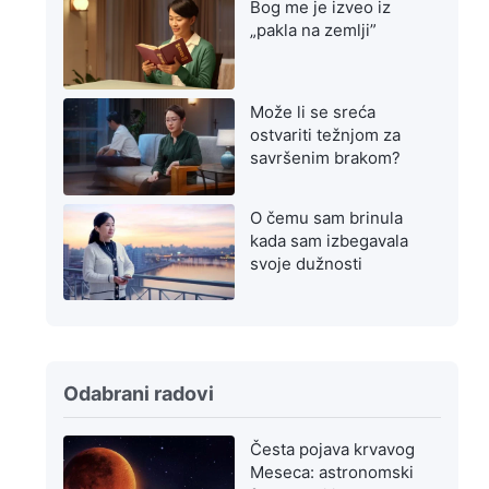
Bog me je izveo iz
„pakla na zemlji”
Može li se sreća
ostvariti težnjom za
savršenim brakom?
O čemu sam brinula
kada sam izbegavala
svoje dužnosti
Odabrani radovi
Česta pojava krvavog
Meseca: astronomski