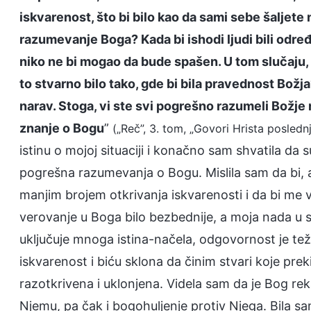
iskvarenost, što bi bilo kao da sami sebe šaljete
razumevanje Boga? Kada bi ishodi ljudi bili određ
niko ne bi mogao da bude spašen. U tom slučaju,
to stvarno bilo tako, gde bi bila pravednost Bož
narav. Stoga, vi ste svi pogrešno razumeli Božje
znanje o Bogu
”
(„Reč”, 3. tom, „Govori Hrista poslednj
istinu o mojoj situaciji i konačno sam shvatila da 
pogrešna razumevanja o Bogu. Mislila sam da bi, a
manjim brojem otkrivanja iskvarenosti i da bi me vi
verovanje u Boga bilo bezbednije, a moja nada u s
uključuje mnoga istina-načela, odgovornost je teža
iskvarenost i biću sklona da činim stvari koje pre
razotkrivena i uklonjena. Videla sam da je Bog r
Njemu, pa čak i bogohuljenje protiv Njega. Bila s