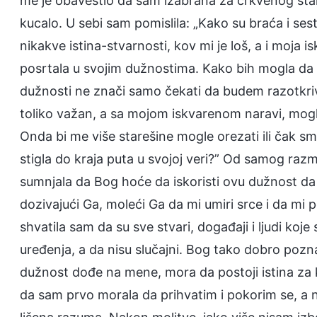
me je obavestio da sam izabrana za crkvenog star
kucalo. U sebi sam pomislila: „Kako su braća i s
nikakve istina-stvarnosti, kov mi je loš, a i moja 
posrtala u svojim dužnostima. Kako bih mogla da
dužnosti ne znači samo čekati da budem razotkriv
toliko važan, a sa mojom iskvarenom naravi, mog
Onda bi me više starešine mogle orezati ili čak sm
stigla do kraja puta u svojoj veri?” Od samog razm
sumnjala da Bog hoće da iskoristi ovu dužnost da 
dozivajući Ga, moleći Ga da mi umiri srce i da 
shvatila sam da su sve stvari, događaji i ljudi ko
uređenja, a da nisu slučajni. Bog tako dobro pozna
dužnost dođe na mene, mora da postoji istina za 
da sam prvo morala da prihvatim i pokorim se, a n