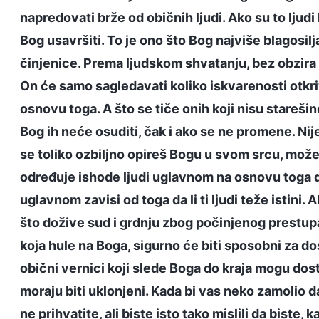
napredovati brže od običnih ljudi. Ako su to ljudi
Bog usavršiti. To je ono što Bog najviše blagosilj
činjenice. Prema ljudskom shvatanju, bez obzira 
On će samo sagledavati koliko iskvarenosti otkriv
osnovu toga. A što se tiče onih koji nisu starešin
Bog ih neće osuditi, čak i ako se ne promene. Nije
se toliko ozbiljno opireš Bogu u svom srcu, može
određuje ishode ljudi uglavnom na osnovu toga da 
uglavnom zavisi od toga da li ti ljudi teže istini.
što dožive sud i grdnju zbog počinjenog prestupa,
koja hule na Boga, sigurno će biti sposobni za d
obični vernici koji slede Boga do kraja mogu dosti
moraju biti uklonjeni. Kada bi vas neko zamolio da
ne prihvatite, ali biste isto tako mislili da biste, 