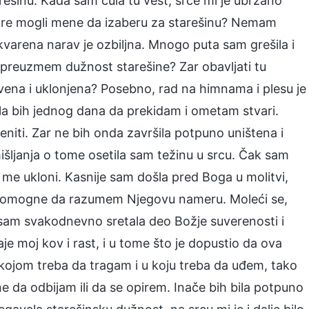
ešinu. Kada sam čula tu vest, srce mi je ubrzano
estre mogli mene da izaberu za starešinu? Nemam
iskvarena narav je ozbiljna. Mnogo puta sam grešila i
 preuzmem dužnost starešine? Zar obavljati tu
ena i uklonjena? Posebno, rad na himnama i plesu je
la bih jednog dana da prekidam i ometam stvari.
eniti. Zar ne bih onda završila potpuno uništena i
išljanja o tome osetila sam težinu u srcu. Čak sam
me ukloni. Kasnije sam došla pred Boga u molitvi,
mi pomogne da razumem Njegovu nameru. Moleći se,
je sam svakodnevno sretala deo Božje suverenosti i
je moj kov i rast, i u tome što je dopustio da ova
kojom treba da tragam i u koju treba da uđem, tako
e da odbijam ili da se opirem. Inače bih bila potpuno