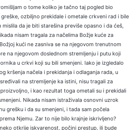
romišljam o tome koliko je tačno taj pogled bio
reške, ozbiljno prekidale i ometale crkveni rad i bile
mislila da je biti starešina previše opasno i da ćeš,
i nikada nisam tragala za načelima Božje kuće za
u Božjoj kući ne zasniva se na njegovom trenutnom
pre na njegovom doslednom stremljenju i putu koji
rnika u crkvi koji su bili smenjeni. Iako je izgledalo
g kršenja načela i prekidanja i odlaganja rada, u
ređivali na stremljenje ka istini, nisu tragali za
oizvoljno, i kao rezultat toga ometali su i prekidali
 smenjeni. Nikada nisam istraživala osnovni uzrok
nu grešku i da su smenjeni, i tada sam počela
a Njemu. Zar to nije bilo krajnje iskrivljeno?
eko otkrije iskvarenost, počini prestup, ili bude